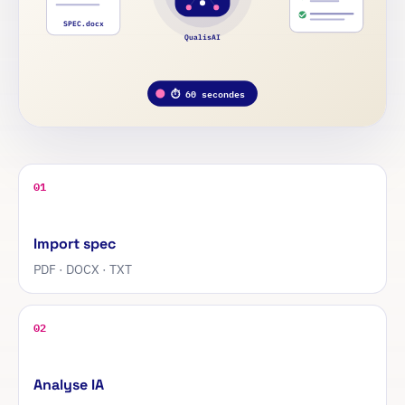
SPEC.docx
QualisAI
⏱ 60 secondes
01
Import spec
PDF · DOCX · TXT
02
Analyse IA