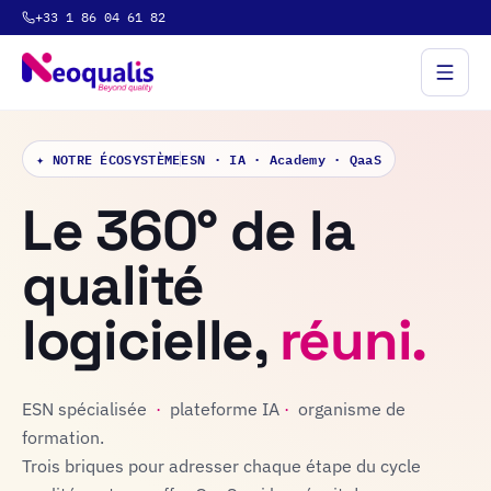
+33 1 86 04 61 82
✦ NOTRE ÉCOSYSTÈME
ESN · IA · Academy · QaaS
Le 360° de la
qualité
logicielle,
réuni.
ESN spécialisée
·
plateforme IA
·
organisme de
formation.
Trois briques pour adresser chaque étape du cycle