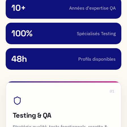
10
+
Années d'expertise QA
100
%
Spécialisés Testing
48
h
Profils disponibles
01
Testing & QA
Stratégie qualité, tests fonctionnels, recette &