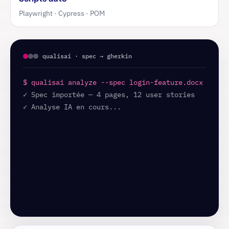
Playwright · Cypress · POM
qualisai · spec → gherkin
$ qualisai analyze --spec login-feature.docx
✓ Spec importée — 4 pages, 12 user stories
✓ Analyse IA en cours...
  → Score qualité : 78/100
  → 3 ambiguïtés détectées