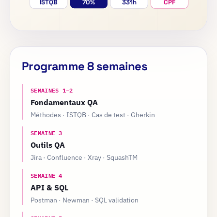
ISTQB
70%
331h
CPF
Programme 8 semaines
SEMAINES 1–2
Fondamentaux QA
Méthodes · ISTQB · Cas de test · Gherkin
SEMAINE 3
Outils QA
Jira · Confluence · Xray · SquashTM
SEMAINE 4
API & SQL
Postman · Newman · SQL validation