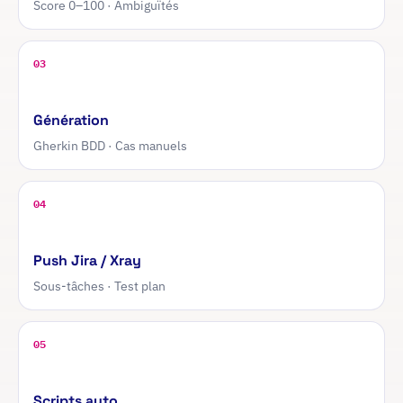
Score 0–100 · Ambiguïtés
03
Génération
Gherkin BDD · Cas manuels
04
Push Jira / Xray
Sous-tâches · Test plan
05
Scripts auto