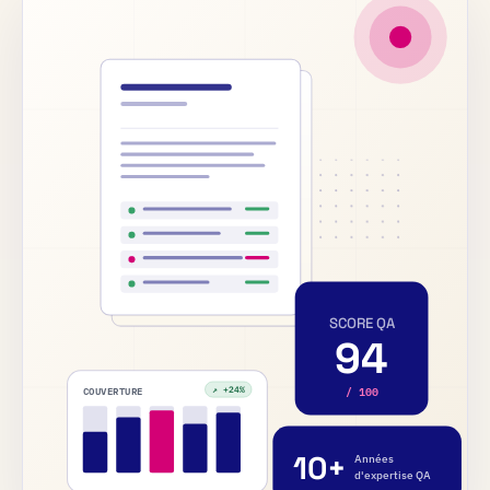
SCORE QA
94
/ 100
COUVERTURE
↗ +24%
10+
Années
d'expertise QA