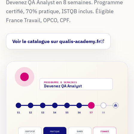
Devenez QA Analyst en 8 semaines. Programme
certifié, 70% pratique, ISTQB inclus. Éligible
France Travail, OPCO, CPF.
Voir le catalogue sur qualis-academy.fr
PROGRAMME 8 SEMAINES
Devenez QA Analyst
S1
S2
S3
S4
S5
S6
S7
S8
CERTIFIÉ
PRATIQUE
DURÉE
FINANCÉ